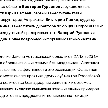
отными. В обсуждении также приняли участие
тва области
Виктория Гурьянова
, руководитель
сти
Юрий Евтеев
, первый заместитель главы
 округ город Астрахань»
Виктория Пицко
, аудитор
ркина
, заместитель директора по общим вопросам МБУ
дивидуальный предприниматель
Валерий Руссков
и
ждан. Более подробную информацию можно найти на
ение Закона Астраханской области от 27.12.2023 №
ок обращения с животными без владельцев. Участники
овышению эффективности его реализации. Областной
овести анализ практики других субъектов Российской
а количества безнадзорных животных и объемов
вления. В случае выявления положительных примеров,
одготовить предложения по изменению текущих