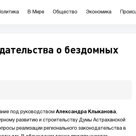
олитика
В Мире
Общество
Экономика
Проис
дательства о бездомных
ание под руководством
Александра Клыканова
,
урному развитию и строительству Думы Астраханской
опросы реализации регионального законодательства в