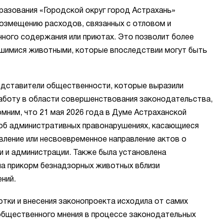
разования «Городской округ город Астрахань»
озмещению расходов, связанных с отловом и
ного содержания или приютах. Это позволит более
шимися животными, которые впоследствии могут быть
едставители общественности, которые выразили
аботу в области совершенствования законодательства,
ним, что 21 мая 2026 года в Думе Астраханской
н об административных правонарушениях, касающиеся
вление или несвоевременное направление актов о
и и администрации. Также была установлена
на прикорм безнадзорных животных вблизи
ний.
тки и внесения законопроекта исходила от самих
общественного мнения в процессе законодательных