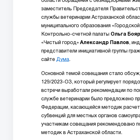
области обращения с безнадзорными жив
заместитель Председателя Правительс
службы ветеринарии Астраханской обла
муниципального образования «Городской
Контрольно-счетной палаты
Ольга Боя
«Чистый город»
Александр Павлов
, ин
представители инициативной группы гра
сайте
Дума
.
Основной темой совещания стало обсужд
129/2023-ОЗ, который регулирует поряд
встречи выработали рекомендации по п
службе ветеринарии было предложено пр
Федерации, касающейся методик расчет
субвенций для местных органов самоупра
участникам совещания рекомендовано п
методик в Астраханской области.